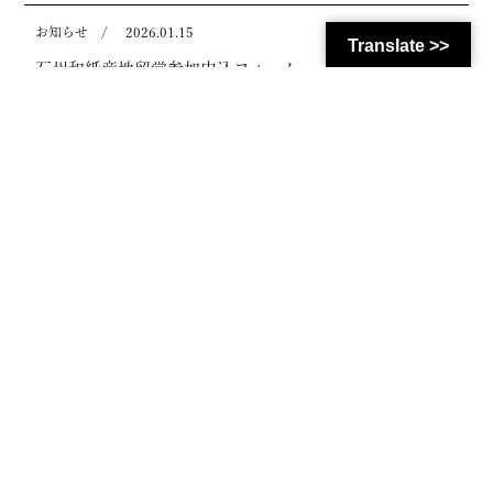
お知らせ
/
2026.01.15
Translate >>
石州和紙産地留学参加申込フォーム
お知らせ
/
2025.10.31
ラジオ放送のお知らせ
イベント
/
2025.09.05
「進化する伝統 暮らしを彩る匠の技」に出展しま
す。
お知らせ
/
2025.05.26
大阪・関西万博 匠が演じる日本美の世界に出展しま
す。
イベント
/
2025.04.02